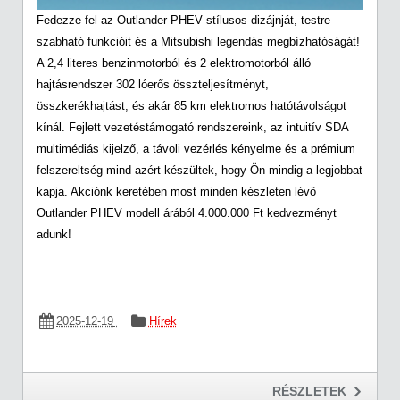
Fedezze fel az Outlander PHEV stílusos dizájnját, testre
szabható funkcióit és a Mitsubishi legendás megbízhatóságát!
A 2,4 literes benzinmotorból és 2 elektromotorból álló
hajtásrendszer 302 lóerős összteljesítményt,
összkerékhajtást, és akár 85 km elektromos hatótávolságot
kínál. Fejlett vezetéstámogató rendszereink, az intuitív SDA
multimédiás kijelző, a távoli vezérlés kényelme és a prémium
felszereltség mind azért készültek, hogy Ön mindig a legjobbat
kapja. Akciónk keretében most minden készleten lévő
Outlander PHEV modell árából 4.000.000 Ft kedvezményt
adunk!
2025-12-19
Hírek
RÉSZLETEK