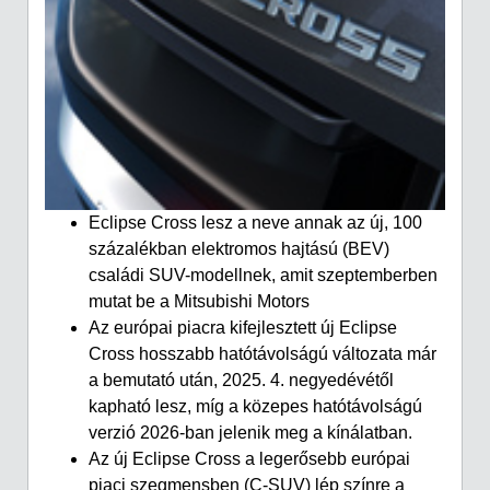
Eclipse Cross lesz a neve annak az új, 100
százalékban elektromos hajtású (BEV)
családi SUV-modellnek, amit szeptemberben
mutat be a Mitsubishi Motors
Az európai piacra kifejlesztett új Eclipse
Cross hosszabb hatótávolságú változata már
a bemutató után, 2025. 4. negyedévétől
kapható lesz, míg a közepes hatótávolságú
verzió 2026-ban jelenik meg a kínálatban.
Az új Eclipse Cross a legerősebb európai
piaci szegmensben (C-SUV) lép színre a