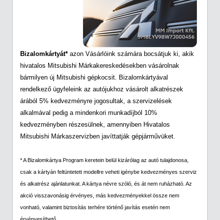
Bizalomkártyát*
azon Vásárlóink számára bocsátjuk ki, akik
hivatalos Mitsubishi Márkakereskedésekben vásárolnak
bármilyen új Mitsubishi gépkocsit. Bizalomkártyával
rendelkező ügyfeleink az autójukhoz vásárolt alkatrészek
árából 5% kedvezményre jogosultak, a szervizelések
alkalmával pedig a mindenkori munkadíjból 10%
kedvezményben részesülnek, amennyiben Hivatalos
Mitsubishi Márkaszervizben javíttatják gépjárművüket.
* A Bizalomkártya Program keretein belül kizárólag az autó tulajdonosa,
csak a kártyán feltüntetett modellre veheti igénybe kedvezményes szerviz
és alkatrész ajánlatunkat. A kártya névre szóló, és át nem ruházható. Az
akció visszavonásig érvényes, más kedvezményekkel össze nem
vonható, valamint biztosítás terhére történő javítás esetén nem
érvényesíthető.