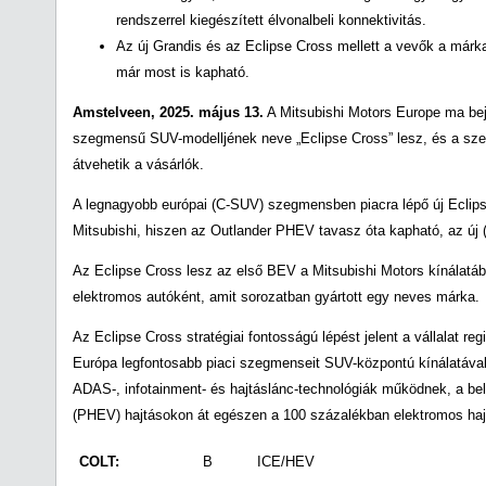
rendszerrel kiegészített élvonalbeli konnektivitás.
Az új Grandis és az Eclipse Cross mellett a vevők a márk
már most is kapható.
Amstelveen, 2025. május 13.
A Mitsubishi Motors Europe ma bej
szegmensű SUV-modelljének neve „Eclipse Cross” lesz, és a sz
átvehetik a vásárlók.
A legnagyobb európai (C-SUV) szegmensben piacra lépő új Eclip
Mitsubishi, hiszen az Outlander PHEV tavasz óta kapható, az új (
Az Eclipse Cross lesz az első BEV a Mitsubishi Motors kínálatába
elektromos autóként, amit sorozatban gyártott egy neves márka.
Az Eclipse Cross stratégiai fontosságú lépést jelent a vállalat re
Európa legfontosabb piaci szegmenseit SUV-központú kínálatával. 
ADAS-, infotainment- és hajtáslánc-technológiák működnek, a bels
(PHEV) hajtásokon át egészen a 100 százalékban elektromos haj
COLT:
B
ICE/HEV