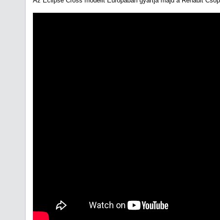
Az Eclipse Cross modellt Európában gyártja majd a Renault Csop