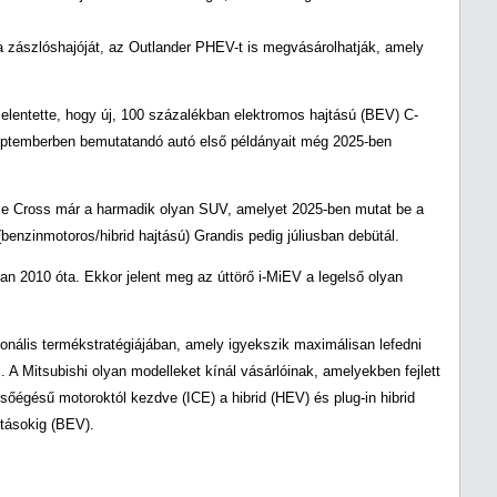
a zászlóshajóját, az Outlander PHEV-t is megvásárolhatják, amely
elentette, hogy új, 100 százalékban elektromos hajtású (BEV) C-
eptemberben bemutatandó autó első példányait még 2025-ben
se Cross már a harmadik olyan SUV, amelyet 2025-ben mutat be a
benzinmotoros/hibrid hajtású) Grandis pedig júliusban debütál.
n 2010 óta. Ekkor jelent meg az úttörő i-MiEV a legelső olyan
gionális termékstratégiájában, amely igyekszik maximálisan lefedni
A Mitsubishi olyan modelleket kínál vásárlóinak, amelyekben fejlett
őégésű motoroktól kezdve (ICE) a hibrid (HEV) és plug-in hibrid
tásokig (BEV).