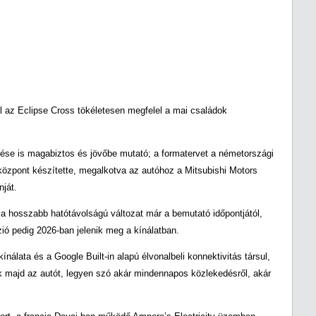
al az Eclipse Cross tökéletesen megfelel a mai családok
ése is magabiztos és jövőbe mutató; a formatervet a németországi
özpont készítette, megalkotva az autóhoz a Mitsubishi Motors
nját.
a hosszabb hatótávolságú változat már a bemutató időpontjától,
ió pedig 2026-ban jelenik meg a kínálatban.
nálata és a Google Built-in alapú élvonalbeli konnektivitás társul,
k majd az autót, legyen szó akár mindennapos közlekedésről, akár