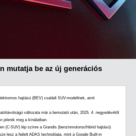
 mutatja be az új generációs
elektromos hajtású (BEV) családi SUV-modellnek, amit
 hatótávolságú változata már a bemutató után, 2025. 4. negyedévétől
n jelenik meg a kínálatban.
n (C-SUV) lép színre a Grandis (benzinmotoros/hibrid hajtású)
ze lesz a fejlett ADAS technológia, mint a Google Built-in