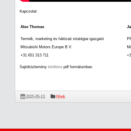
Kapcsolat:
Alex Thomas
J
Termék, marketing és hálózati stratégiai igazgató
PR
Mitsubishi Motors Europe B.V.
Mi
+31 651 313 711
+3
Sajtóközlemény
letöltése
pdf formátumban.
2025-05-13
Hírek