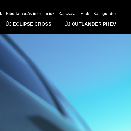
nk
Kibertámadás információk
Kapcsolat
Árak
Konfigurátor
ÚJ ECLIPSE CROSS
ÚJ OUTLANDER PHEV