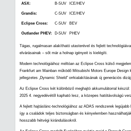
ASX:
B-SUV
ICE/HEV
Grandis:
C-SUV
ICE/HEV
Eclipse Cross:
C-SUV
BEV
Outlander PHEV:
D-SUV
PHEV
Tágas, rugalmasan alakítható utasterével és fejlett technológiáiv
elvárásainak – sőt már a holnap igényeit is kielégíti.
Modern technológiáihoz méltóan az Eclipse Cross külső megjelen
Frankfurt am Mainban működő Mitsubishi Motors Europe Design k
jellegzetes „Dynamic Shield” orrkialakításának új generációs dizáj
Az Eclipse Cross két különböző meghajtó akkumulátorral készül: 
2025 4. negyedévétől kapható lesz, a közepes hatótávolságú verz
A fejlett hajtáslánc-technológiához az ADAS rendszerek legújabb kí
így a családok teljes biztonságban és kényelemben használhatjá
hosszabb hétvégi kirándulásokról.